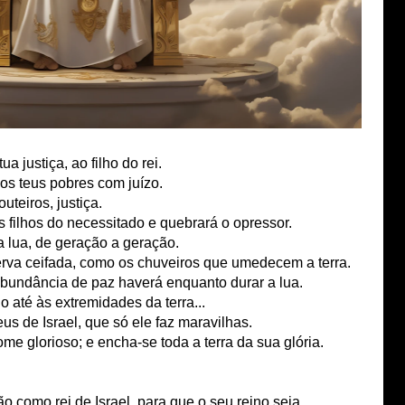
ua justiça, ao filho do rei.
 os teus pobres com juízo.
uteiros, justiça.
os filhos do necessitado e quebrará o opressor.
a lua, de geração a geração.
rva ceifada, como os chuveiros que umedecem a terra.
 abundância de paz haverá enquanto durar a lua.
o até às extremidades da terra...
 de Israel, que só ele faz maravilhas.
me glorioso; e encha-se toda a terra da sua glória.
 como rei de Israel, para que o seu reino seja