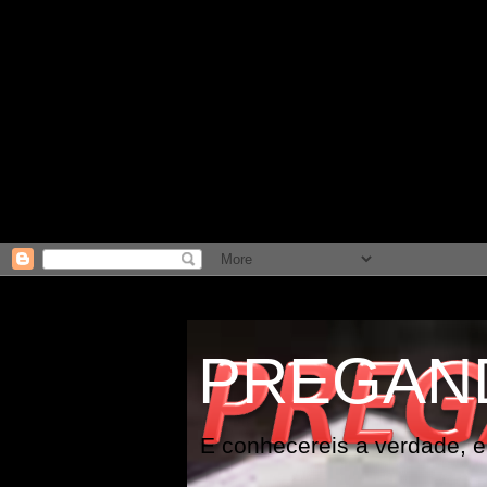
PREGAN
E conhecereis a verdade, e 