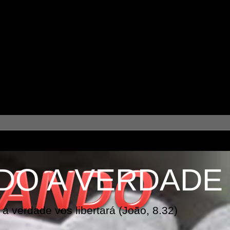
DO A VERDADE
a verdade vos libertará (João, 8.32)