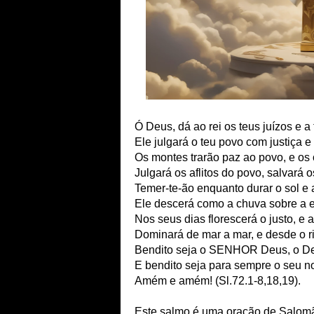
Ó Deus, dá ao rei os teus juízos e a t
Ele julgará o teu povo com justiça e
Os montes trarão paz ao povo, e os o
Julgará os aflitos do povo, salvará 
Temer-te-ão enquanto durar o sol e 
Ele descerá como a chuva sobre a e
Nos seus dias florescerá o justo, e
Dominará de mar a mar, e desde o ri
Bendito seja o SENHOR Deus, o Deus
E bendito seja para sempre o seu no
Amém e amém! (Sl.72.1-8,18,19).
Este salmo é uma oração de Salomão