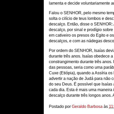
lamenta e decide voluntariamente 
Falou o SENHOR, pelo mesmo tempo, 
solta o cilício de teus lombos e des
descalço. Então, disse o SENHOR: 
descalço, por sinal e prodígio sobre 
em cativeiro os presos do Egito e o
descalços, e com as nádegas descobe
Por ordem do SENHOR, Isaías devia
durante três anos. Isaías obedece 
constrangimento durante três anos. 
das pessoas, seria como uma parábol
Cuxe (Etiópia), quando a Assíria os
advertir a nação de Judá para não c
do seu Deus. É possível que Isaía
cada dia. Esta é mais uma maneira 
descalço durante três longos anos. 
Postado por
Geraldo Barbosa
às
11