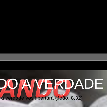
DO A VERDADE
a verdade vos libertará (João, 8.32)