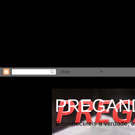
PREGAN
E conhecereis a verdade, e 