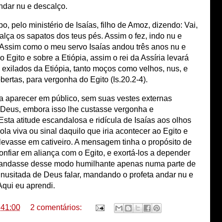
andar nu e descalço.
pelo ministério de Isaías, filho de Amoz, dizendo: Vai,
calça os sapatos dos teus pés. Assim o fez, indo nu e
Assim como o meu servo Isaías andou três anos nu e
o Egito e sobre a Etiópia, assim o rei da Assíria levará
s exilados da Etiópia, tanto moços como velhos, nus, e
rtas, para vergonha do Egito (Is.20.2-4).
 aparecer em público, sem suas vestes externas
a Deus, embora isso lhe custasse vergonha e
Esta atitude escandalosa e ridícula de Isaías aos olhos
a viva ou sinal daquilo que iria acontecer ao Egito e
 levasse em cativeiro. A mensagem tinha o propósito de
onfiar em aliança com o Egito, e exortá-los a depender
s andasse desse modo humilhante apenas numa parte de
inusitada de Deus falar, mandando o profeta andar nu e
Aqui eu aprendi.
:41:00
2 comentários: