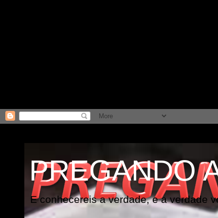
PREGANDO 
E conhecereis a verdade, e a verdade vo