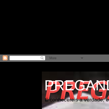
PREGAN
E conhecereis a verdade, e 