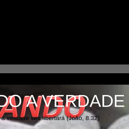
DO A VERDADE
a verdade vos libertará (João, 8.32)