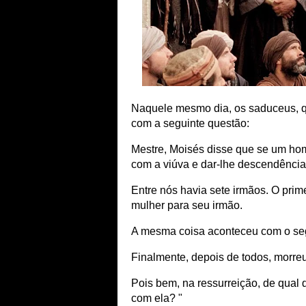
Naquele mesmo dia, os saduceus, q
com a seguinte questão:
Mestre, Moisés disse que se um hom
com a viúva e dar-lhe descendência
Entre nós havia sete irmãos. O prim
mulher para seu irmão.
A mesma coisa aconteceu com o segu
Finalmente, depois de todos, morreu
Pois bem, na ressurreição, de qual 
com ela? "