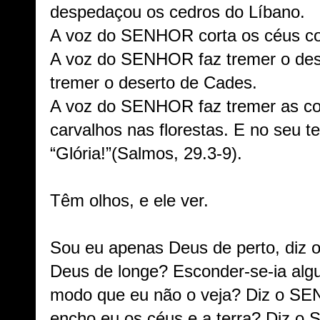
despedaçou os cedros do Líbano.
A voz do SENHOR corta os céus com
A voz do SENHOR faz tremer o de
tremer o deserto de Cades.
A voz do SENHOR faz tremer as co
carvalhos nas florestas. E no seu 
“Glória!”
(Salmos, 29.3-9).
Têm olhos, e ele ver.
Sou eu apenas Deus de perto, di
Deus de longe? Esconder-se-ia alg
modo que eu não o veja? Diz o SE
encho eu os céus e a terra? Diz o