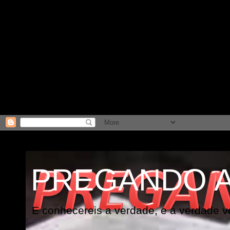
PREGANDO 
E conhecereis a verdade, e a verdade vo