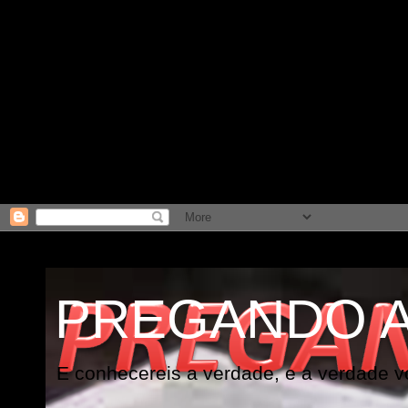
PREGANDO 
E conhecereis a verdade, e a verdade vo