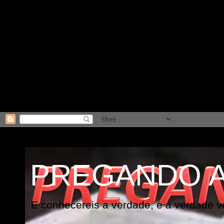
PREGANDO 
E conhecereis a verdade, e a verdade vo