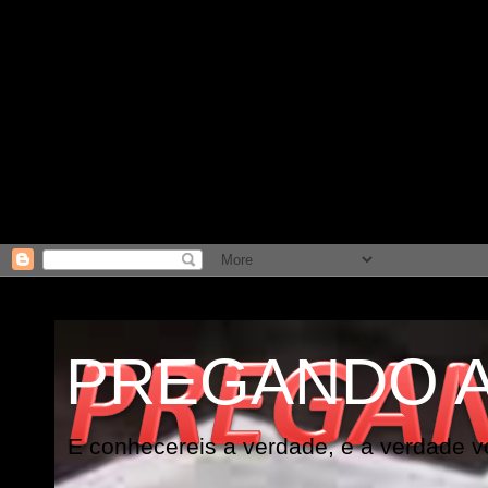
PREGANDO 
E conhecereis a verdade, e a verdade vo