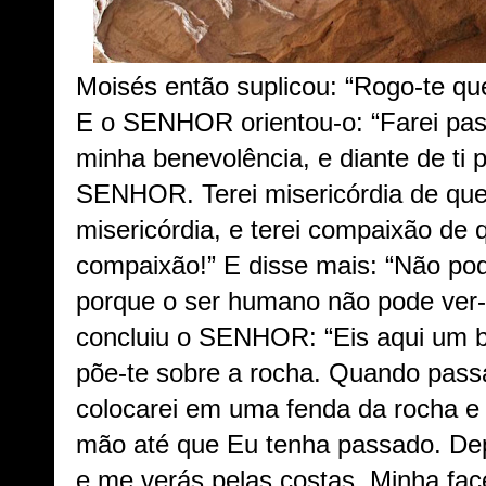
Moisés então suplicou: “Rogo-te que
E o SENHOR orientou-o: “Farei pass
minha benevolência, e diante de ti
SENHOR. Terei misericórdia de que
misericórdia, e terei compaixão de 
compaixão!” E disse mais: “Não pod
porque o ser humano não pode ver-
concluiu o SENHOR: “Eis aqui um b
põe-te sobre a rocha. Quando passa
colocarei em uma fenda da rocha e 
mão até que Eu tenha passado. Dep
e me verás pelas costas. Minha fac